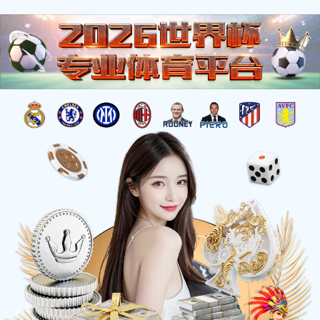
注册入口
bet怎么样
APP与网页版入口
｜畅享全球体育赛事与数据服
务
欢迎访问
bet怎么样
，提供全面覆盖足球、篮
球、电竞等项目的赛事资讯与数据内容， 支持
APP下载
与
网页使用
，每日同步更新千场比
赛，聚焦热门体育内容， 助您轻松获取赛事动
态，掌握比赛节奏。